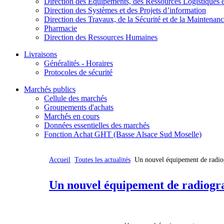
Direction des Equipements, des Ressources Logistiques e
Direction des Systèmes et des Projets d’information
Direction des Travaux, de la Sécurité et de la Maintenan
Pharmacie
Direction des Ressources Humaines
Livraisons
Généralités - Horaires
Protocoles de sécurité
Marchés publics
Cellule des marchés
Groupements d'achats
Marchés en cours
Données essentielles des marchés
Fonction Achat GHT (Basse Alsace Sud Moselle)
Accueil
Toutes les actualités
Un nouvel équipement de radio
Un nouvel équipement de radiogr