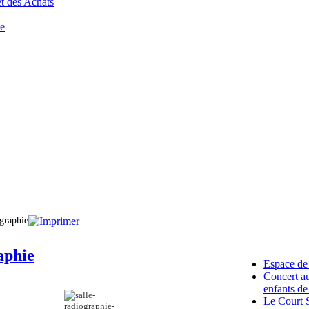
t des Achats
ce
graphie
Articles liés
aphie
Espace de
Concert au
enfants de
Le Court 