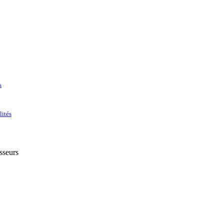
s
lités
sseurs