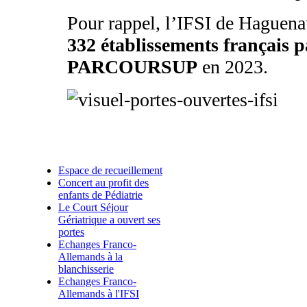
Pour rappel, l’IFSI de Haguena
332 établissements français p
PARCOURSUP
en 2023.
Articles liés
Espace de recueillement
Concert au profit des
enfants de Pédiatrie
Le Court Séjour
Gériatrique a ouvert ses
portes
Echanges Franco-
Allemands à la
blanchisserie
Echanges Franco-
Allemands à l'IFSI