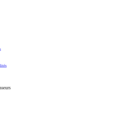
s
lités
sseurs