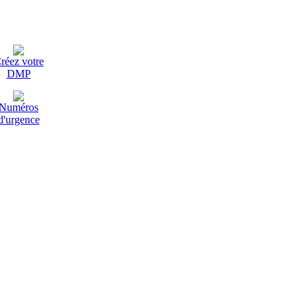
réez votre
DMP
Numéros
d'urgence