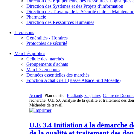
Direction des Equipements, des Ressources Logistiques e
Direction des Systèmes et des Projets d’information
Direction des Travaux, de la Sécurité et de la Maintenan
Pharmacie
Direction des Ressources Humaines
Livraisons
Généralités - Horaires
Protocoles de sécurité
Marchés publics
Cellule des marchés
Groupements d'achats
Marchés en cours
Données essentielles des marchés
Fonction Achat GHT (Basse Alsace Sud Moselle)
Accueil
Plan du site
Etudiants, stagiaires
Centre de Docume
recherche, U.E 5.6 Analyse de la qualité et traitement des don
Méthodes de travail
U.E 3.4 Initiation à la démarche 
de la qualité et traitement des don