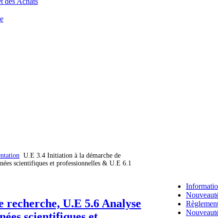
t des Achats
ce
ntation
U.E 3.4 Initiation à la démarche de
nées scientifiques et professionnelles & U.E 6.1
Articles liés
Informati
Nouveaut
de recherche, U.E 5.6 Analyse
Règlement 
Nouveauté
nées scientifiques et