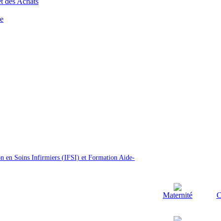
t des Achats
ce
on en Soins Infirmiers (IFSI) et Formation Aide-
Maternité
C