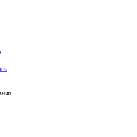
s
lités
sseurs