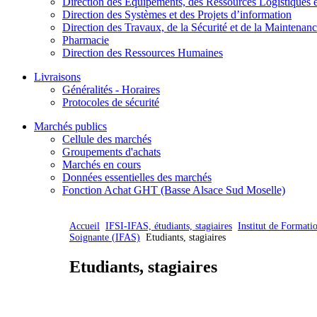
Direction des Equipements, des Ressources Logistiques e
Direction des Systèmes et des Projets d’information
Direction des Travaux, de la Sécurité et de la Maintenan
Pharmacie
Direction des Ressources Humaines
Livraisons
Généralités - Horaires
Protocoles de sécurité
Marchés publics
Cellule des marchés
Groupements d'achats
Marchés en cours
Données essentielles des marchés
Fonction Achat GHT (Basse Alsace Sud Moselle)
Accueil
IFSI-IFAS, étudiants, stagiaires
Institut de Formati
Soignante (IFAS)
Etudiants, stagiaires
Etudiants, stagiaires