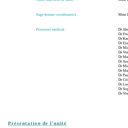
Sage-femme coordinatrice :
Mme 
Personnel médical :
Dr A
Dr Fr
Dr
Ka
Dr El
Dr
Mi
Dr Vi
Dr Ma
Dr A
Dr
Mi
Dr Ma
Dr Pa
Dr Cé
Dr L
Dr So
Dr Vi
Présentation de l'unité