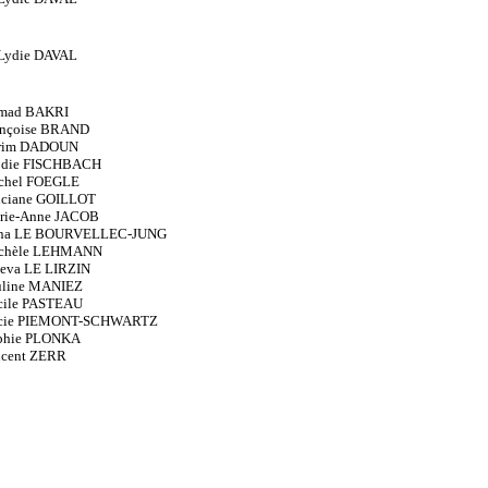
Lydie DAVAL
hmad BAKRI
ançoise BRAND
rim DADOUN
odie FISCHBACH
chel FOEGLE
nciane GOILLOT
rie-Anne JACOB
nna LE BOURVELLEC-JUNG
chèle LEHMANN
eva LE LIRZIN
uline MANIEZ
cile PASTEAU
ucie PIEMONT-SCHWARTZ
phie PLONKA
ncent ZERR