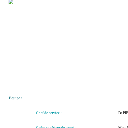
Equipe :
Chef de service :
Dr
PI
Cadre supérieur de santé :
Mme 