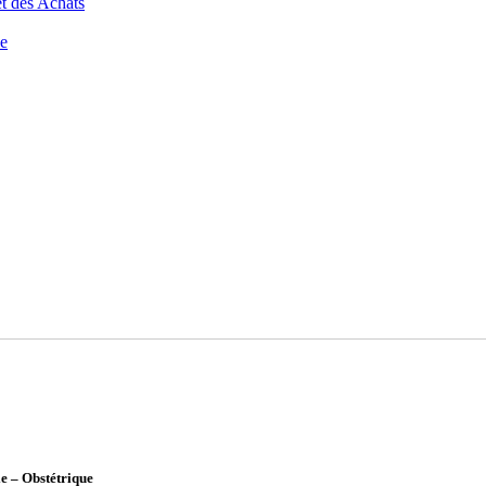
t des Achats
ce
e – Obstétrique