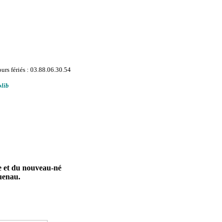
urs fériés : 03.88.06.30.54
olib
te et du nouveau-né
uenau.