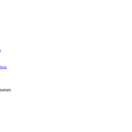
s
lités
sseurs