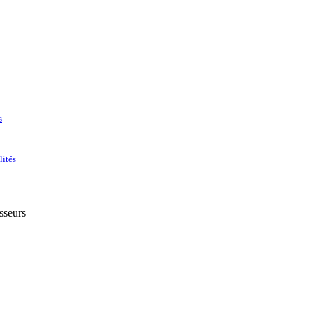
s
lités
sseurs