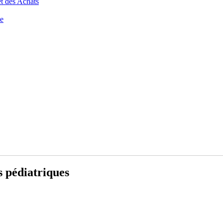
t des Achats
ce
s pédiatriques