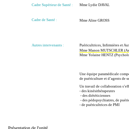
Cadre Supérieur de Santé :
Mme Lydie DAVAL
Cadre de Santé :
Mme Aline GROSS
Autres intervenants :
Puéricultrices, Infirmières et Au
Mme
Manon MUTSCHLER
(As
Mme Yolaine HENTZ (Psychol
Une équipe paramédicale compos
de puériculture et d’agents de s
Un travail de collaboration s’ef
- des kinésithérapeutes
- des diététiciennes
- des pédopsychiatres, de puéric
- de puéricultrices de PMI
Présentation de l'unité