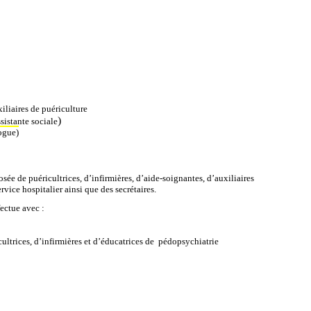
xiliaires de puériculture
)
sistante sociale
ogue)
ée de puéricultrices, d’infirmières,
d’aide-soignantes, d’auxiliaires
ervice
hospitalier ainsi que des secrétaires.
fectue avec :
ultrices, d’infirmières et d’éducatrices de
pédopsychiatrie