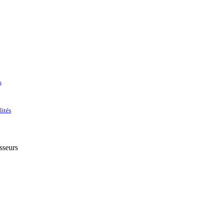
s
lités
sseurs