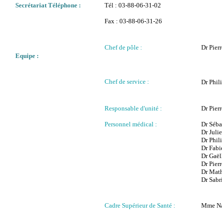
Secrétariat Téléphone :
Tél : 03-88-06-31-02
Fax : 03-88-06-31-26
Chef de pôle :
Dr Pie
Equipe :
Chef de service :
Dr Phi
Responsable d'unité :
Dr Pie
Personnel médical :
Dr Séb
Dr Jul
Dr Phi
Dr Fab
Dr Gaë
Dr Pie
Dr Mat
Dr Sab
Cadre Supérieur de Santé :
Mme Na