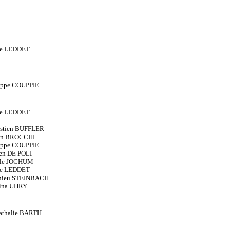
rre LEDDET
lippe COUPPIE
rre LEDDET
astien BUFFLER
ien BROCCHI
lippe COUPPIE
ien DE POLI
lle JOCHUM
rre LEDDET
hieu STEINBACH
rina UHRY
thalie BARTH