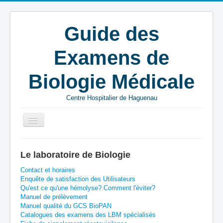
Guide des
Examens de
Biologie Médicale
Centre Hospitalier de Haguenau
Vous êtes ici :
Accueil
R
BIOMNIS
Le laboratoire de Biologie
Contact et horaires
Enquête de satisfaction des Utilisateurs
Qu'est ce qu'une hémolyse? Comment l'éviter?
Manuel de prélèvement
Manuel qualité du GCS BioPAN
Catalogues des examens des LBM spécialisés
A
B
C
D
E
F
G