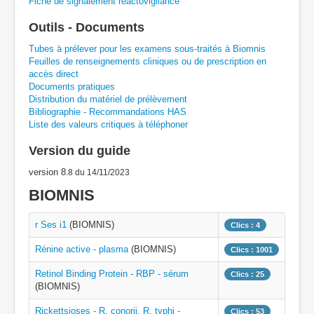
Fiche de signalement réactovigilance
Outils - Documents
H
I
J
K
L
M
N
O
P
Tubes à prélever pour les examens sous-traités à Biomnis
Feuilles de renseignements cliniques ou de prescription en
Q
R
S
T
U
V
W
X
Y
accès direct
Documents pratiques
Z
Distribution du matériel de prélèvement
Bibliographie - Recommandations HAS
Liste des valeurs critiques à téléphoner
Version du guide
version 8
.8
du 14/11/2023
BIOMNIS
r Ses i1
(BIOMNIS)
Clics : 4
Rénine active - plasma
(BIOMNIS)
Clics : 1001
Retinol Binding Protein - RBP - sérum
Clics : 25
(BIOMNIS)
Rickettsioses - R. conorii, R. typhi -
Clics : 53