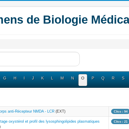
ens de Biologie Médica
G
H
I
J
K
L
M
N
O
P
Q
R
S
corps anti-Récepteur NMDA - LCR
(EXT)
Clics : 94
tage oxystérol et profil des lysosphingolipides plasmatiques
Clics : 21
)