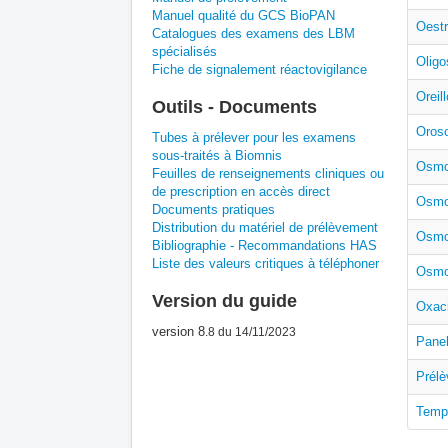
Manuel qualité du GCS BioPAN
Oestr
Catalogues des examens des LBM
spécialisés
Oligo
Fiche de signalement réactovigilance
Oreil
Outils - Documents
Oros
Tubes à prélever pour les examens
sous-traités à Biomnis
Osmol
Feuilles de renseignements cliniques ou
de prescription en accès direct
Osmo
Documents pratiques
Distribution du matériel de prélèvement
Osmol
Bibliographie - Recommandations HAS
Liste des valeurs critiques à téléphoner
Osmol
Version du guide
Oxaci
version 8
.8
du 14/11/2023
Pane
Prél
Temps