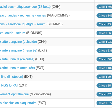
adiol plasmatique/sérique (17 beta)
(CHH)
Clics : 40
saccharides - recherche - urines
(VIA-BIOMNIS)
Clics : 14
lons - sérologie IgG/IgM - sérum
(BIOMNIS)
Clics : 93
omucoïde - sérum
(BIOMNIS)
Clics : 36
arité sanguine (calculée)
(CHH)
Clics : 23
larité sanguine (mesurée)
(EXT)
Clics : 23
arité urinaire (calculée)
(CHH)
Clics : 30
arité urinaire (mesurée)
(EXT)
Clics : 18
lline (Bristopen)
(EXT)
Clics : 69
l NGS DIPAI
(EXT)
Clics : 55
èvement ophtalmique
(Microbiologie)
Clics : 57
 d'occlusion plaquettaire
(EXT)
Clics : 37