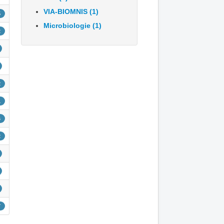
VIA-BIOMNIS (1)
5
Microbiologie (1)
2
2
1
6
2
7