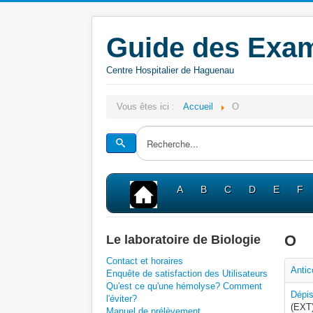
Guide des Exam
Centre Hospitalier de Haguenau
Vous êtes ici :
Accueil
O
A
B
C
D
E
F
O
Le laboratoire de Biologie
Contact et horaires
Anti
Enquête de satisfaction des Utilisateurs
Qu'est ce qu'une hémolyse? Comment
Dépis
l'éviter?
(EXT
Manuel de prélèvement