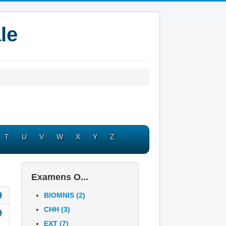
le
T
U
V
W
X
Y
Z
Examens O...
BIOMNIS (2)
CHH (3)
EXT (7)