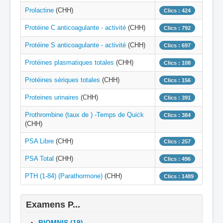
Prolactine
(CHH)
Clics : 424
Protéine C anticoagulante - activité
(CHH)
Clics : 792
Protéine S anticoagulante - activité
(CHH)
Clics : 697
Protéines plasmatiques totales
(CHH)
Clics : 108
Protéines sériques totales
(CHH)
Clics : 156
Proteines urinaires
(CHH)
Clics : 391
Prothrombine (taux de ) -Temps de Quick
Clics : 384
(CHH)
PSA Libre
(CHH)
Clics : 257
PSA Total
(CHH)
Clics : 496
PTH (1-84) (Parathormone)
(CHH)
Clics : 1489
Examens P...
BIOMNIS (19)