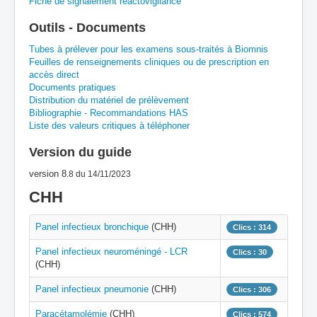
Fiche de signalement réactovigilance
Outils - Documents
H
I
J
K
L
M
N
O
P
Tubes à prélever pour les examens sous-traités à Biomnis
Feuilles de renseignements cliniques ou de prescription en
Q
R
S
T
U
V
W
X
Y
accès direct
Documents pratiques
Z
Distribution du matériel de prélèvement
Bibliographie - Recommandations HAS
Liste des valeurs critiques à téléphoner
Version du guide
version 8
.8
du 14/11/2023
CHH
Panel infectieux bronchique
(CHH)
Clics : 314
Panel infectieux neuroméningé - LCR
Clics : 30
(CHH)
Panel infectieux pneumonie
(CHH)
Clics : 306
Paracétamolémie
(CHH)
Clics : 574