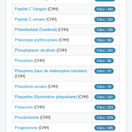
Peptide C Sanguin
(CHH)
Clics : 442
Peptide C urinaire
(CHH)
Clics : 114
Phénobarbital (Gardénal)
(CHH)
Clics : 135
Phénotype erythrocytaire
(CHH)
Clics : 50
Phosphatases alcalines
(CHH)
Clics : 241
Phosphore
(CHH)
Clics : 96
Phosphore (taux de réabsorption tubulaire)
Clics : 37
(CHH)
Phosphore urinaire
(CHH)
Clics : 75
Plaquettes (Numération plaquettaire)
(CHH)
Clics : 221
Potassium
(CHH)
Clics : 213
Procalcitonine
(CHH)
Clics : 679
Progestérone
(CHH)
Clics : 185