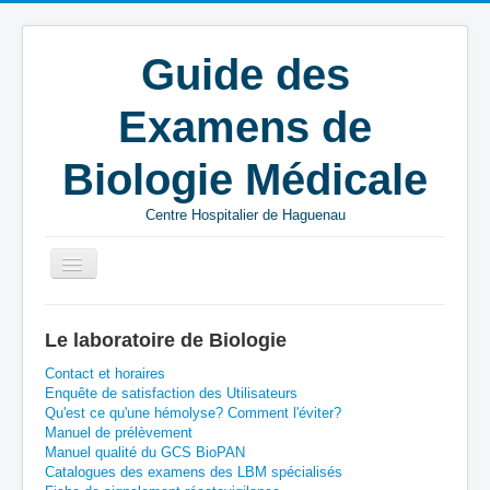
Guide des
Examens de
Biologie Médicale
Centre Hospitalier de Haguenau
Vous êtes ici :
Accueil
P
CHH
Le laboratoire de Biologie
Contact et horaires
Enquête de satisfaction des Utilisateurs
Qu'est ce qu'une hémolyse? Comment l'éviter?
Manuel de prélèvement
Manuel qualité du GCS BioPAN
Catalogues des examens des LBM spécialisés
A
B
C
D
E
F
G