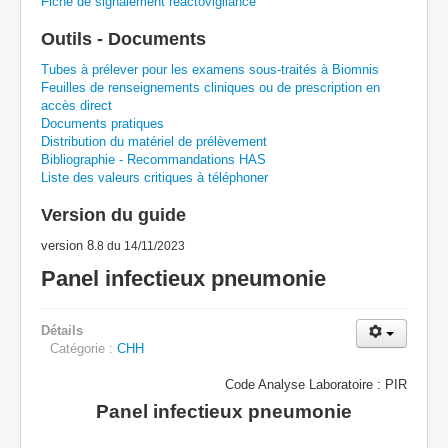
Fiche de signalement réactovigilance
A
B
C
D
E
F
G
Outils - Documents
H
I
J
K
L
M
N
O
P
Tubes à prélever pour les examens sous-traités à Biomnis
Feuilles de renseignements cliniques ou de prescription en
accès direct
Q
R
S
T
U
V
W
X
Y
Documents pratiques
Distribution du matériel de prélèvement
Z
Bibliographie - Recommandations HAS
Liste des valeurs critiques à téléphoner
Version du guide
version 8
.8
du 14/11/2023
Panel infectieux pneumonie
Détails
Catégorie :
CHH
Code Analyse Laboratoire : PIR
Panel infectieux pneumonie