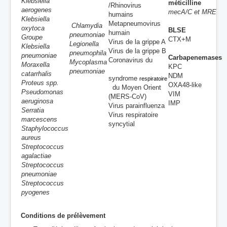
Klebsiella
méticilline
/Rhinovirus
aerogenes
mecA/C et MRE
humains
Klebsiella
Metapneumovirus
Chlamydia
oxytoca
BLSE
humain
pneumoniae
Groupe
CTX+M
Virus de la grippe A
Legionella
Klebsiella
Virus de la grippe B
pneumophila
pneumoniae
Carbapenemases
Coronavirus du
Mycoplasma
Moraxella
KPC
pneumoniae
catarrhalis
NDM
syndrome
respiratoire
Proteus spp.
OXA48-like
du Moyen Orient
Pseudomonas
VIM
(MERS-CoV)
aeruginosa
IMP
Virus parainfluenza
Serratia
Virus respiratoire
marcescens
syncytial
Staphylococcus
aureus
Streptococcus
agalactiae
Streptococcus
pneumoniae
Streptococcus
pyogenes
Conditions de prélèvement