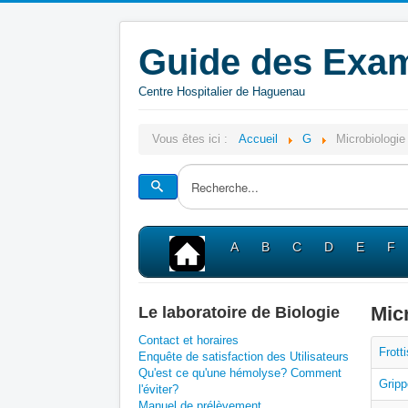
Guide des Exam
Centre Hospitalier de Haguenau
Vous êtes ici :
Accueil
G
Microbiologie
A
B
C
D
E
F
Mic
Le laboratoire de Biologie
Contact et horaires
Frott
Enquête de satisfaction des Utilisateurs
Qu'est ce qu'une hémolyse? Comment
Grip
l'éviter?
Manuel de prélèvement