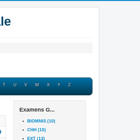
le
T
U
V
W
X
Y
Z
Examens G...
BIOMNIS (10)
CHH (10)
EXT (13)