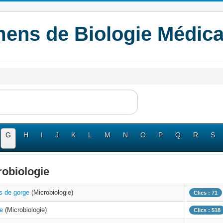
ens de Biologie Médica
G
H
I
J
K
L
M
N
O
P
Q
R
S
robiologie
is de gorge
(Microbiologie)
Clics : 71
pe
(Microbiologie)
Clics : 518