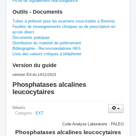
Fiche de signalement réactovigilance
A
B
C
D
E
F
G
Outils - Documents
H
I
J
K
L
M
N
O
P
Tubes à prélever pour les examens sous-traités à Biomnis
Feuilles de renseignements cliniques ou de prescription en
accès direct
Q
R
S
T
U
V
W
X
Y
Documents pratiques
Distribution du matériel de prélèvement
Z
Bibliographie - Recommandations HAS
Liste des valeurs critiques à téléphoner
Version du guide
version 8
.8
du 14/11/2023
Phosphatases alcalines
leucocytaires
Détails
Catégorie :
EXT
Code Analyse Laboratoire : PALEU
Phosphatases alcalines leucocytaires