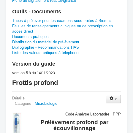
Fiche de signalement réactovigilance
A
B
C
D
E
F
G
Outils - Documents
H
I
J
K
L
M
N
O
P
Tubes à prélever pour les examens sous-traités à Biomnis
Feuilles de renseignements cliniques ou de prescription en
accès direct
Q
R
S
T
U
V
W
X
Y
Documents pratiques
Distribution du matériel de prélèvement
Z
Bibliographie - Recommandations HAS
Liste des valeurs critiques à téléphoner
Version du guide
version 8
.8
du 14/11/2023
Frottis profond
Détails
Catégorie :
Microbiologie
Code Analyse Laboratoire : PPP
Prélèvement profond par
écouvillonnage