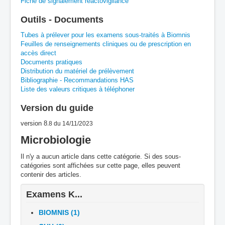
Fiche de signalement réactovigilance
Outils - Documents
H
I
J
K
L
M
N
O
P
Tubes à prélever pour les examens sous-traités à Biomnis
Feuilles de renseignements cliniques ou de prescription en
Q
R
S
T
U
V
W
X
Y
accès direct
Documents pratiques
Z
Distribution du matériel de prélèvement
Bibliographie - Recommandations HAS
Liste des valeurs critiques à téléphoner
Version du guide
version 8
.8
du 14/11/2023
Microbiologie
Il n'y a aucun article dans cette catégorie. Si des sous-
catégories sont affichées sur cette page, elles peuvent
contenir des articles.
Examens K...
BIOMNIS (1)