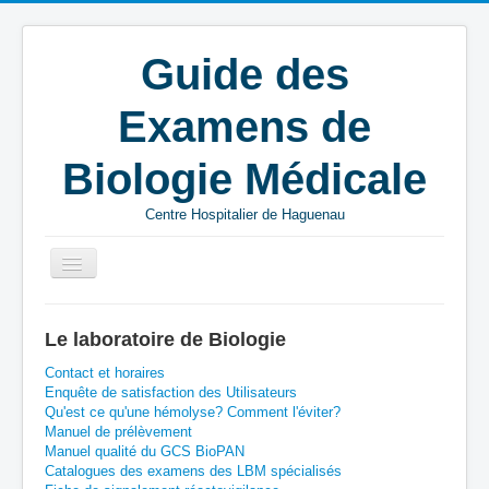
Guide des
Examens de
Biologie Médicale
Centre Hospitalier de Haguenau
Vous êtes ici :
Accueil
K
Microbiologie
Le laboratoire de Biologie
Contact et horaires
Enquête de satisfaction des Utilisateurs
Qu'est ce qu'une hémolyse? Comment l'éviter?
Manuel de prélèvement
Manuel qualité du GCS BioPAN
Catalogues des examens des LBM spécialisés
A
B
C
D
E
F
G