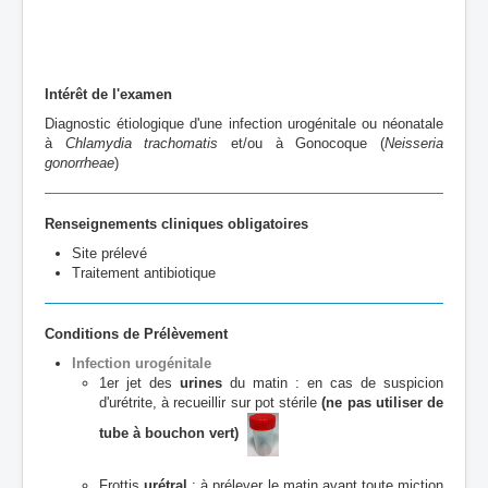
Intérêt de l'examen
Diagnostic étiologique d'une infection urogénitale ou néonatale
à
Chlamydia trachomatis
et/ou à Gonocoque (
Neisseria
gonorrheae
)
Renseignements cliniques obligatoires
Site prélevé
Traitement antibiotique
Conditions de Prélèvement
Infection urogénitale
1er jet des
urines
du matin : en cas de suspicion
d'urétrite, à recueillir sur pot stérile
(ne pas utiliser de
tube à bouchon vert)
Frottis
urétral
: à prélever le matin avant toute miction