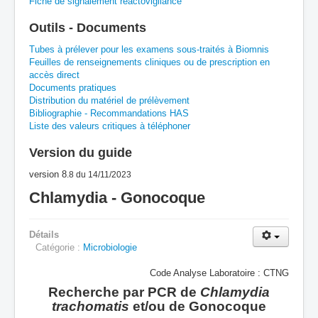
Fiche de signalement réactovigilance
A
B
C
D
E
F
G
Outils - Documents
H
I
J
K
L
M
N
O
P
Tubes à prélever pour les examens sous-traités à Biomnis
Feuilles de renseignements cliniques ou de prescription en
accès direct
Q
R
S
T
U
V
W
X
Y
Documents pratiques
Distribution du matériel de prélèvement
Z
Bibliographie - Recommandations HAS
Liste des valeurs critiques à téléphoner
Version du guide
version 8
.8
du 14/11/2023
Chlamydia - Gonocoque
Détails
Catégorie :
Microbiologie
Code Analyse Laboratoire : CTNG
Recherche par PCR de
Chlamydia
trachomatis
et/ou de Gonocoque