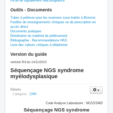
Fiche de signalement réactovigilance
A
B
C
D
E
F
G
Outils - Documents
H
I
J
K
L
M
N
O
P
Tubes à prélever pour les examens sous-traités à Biomnis
Feuilles de renseignements cliniques ou de prescription en
accès direct
Q
R
S
T
U
V
W
X
Y
Documents pratiques
Distribution du matériel de prélèvement
Z
Bibliographie - Recommandations HAS
Liste des valeurs critiques à téléphoner
Version du guide
version 8
.8
du 14/11/2023
Séquençage NGS syndrome
myélodysplasique
Détails
Catégorie :
CHH
Code Analyse Laboratoire : NGSSSMD
Séquençage NGS syndrome