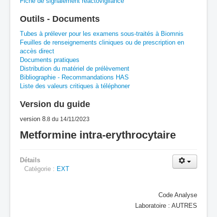
Fiche de signalement réactovigilance
A
B
C
D
E
F
G
Outils - Documents
H
I
J
K
L
M
N
O
P
Tubes à prélever pour les examens sous-traités à Biomnis
Feuilles de renseignements cliniques ou de prescription en
accès direct
Q
R
S
T
U
V
W
X
Y
Documents pratiques
Distribution du matériel de prélèvement
Z
Bibliographie - Recommandations HAS
Liste des valeurs critiques à téléphoner
Version du guide
version 8
.8
du 14/11/2023
Metformine intra-erythrocytaire
Détails
Catégorie :
EXT
Code Analyse
Laboratoire : AUTRES