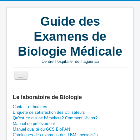
Guide des
Examens de
Biologie Médicale
Centre Hospitalier de Haguenau
Vous êtes ici :
Accueil
M
EXT
Le laboratoire de Biologie
Mitochondropathie : recherche des mutations de l'ADN
nucléaire
Contact et horaires
Enquête de satisfaction des Utilisateurs
Qu'est ce qu'une hémolyse? Comment l'éviter?
Manuel de prélèvement
Manuel qualité du GCS BioPAN
Catalogues des examens des LBM spécialisés