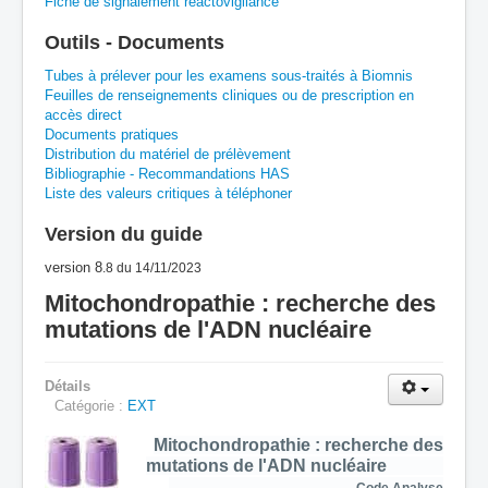
Fiche de signalement réactovigilance
A
B
C
D
E
F
G
Outils - Documents
Tubes à prélever pour les examens sous-traités à Biomnis
H
I
J
K
L
M
N
O
P
Feuilles de renseignements cliniques ou de prescription en
accès direct
Documents pratiques
Q
R
S
T
U
V
W
X
Y
Distribution du matériel de prélèvement
Bibliographie - Recommandations HAS
Z
Liste des valeurs critiques à téléphoner
Version du guide
version 8
.8
du 14/11/2023
Mitochondropathie : recherche des
mutations de l'ADN nucléaire
Détails
Catégorie :
EXT
Mitochondropathie : recherche des
mutations de l'ADN nucléaire