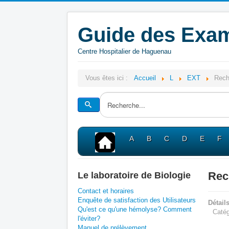
Guide des Exam
Centre Hospitalier de Haguenau
Vous êtes ici :
Accueil
L
EXT
Rech
A
B
C
D
E
F
Rec
Le laboratoire de Biologie
Contact et horaires
Enquête de satisfaction des Utilisateurs
Détail
Qu'est ce qu'une hémolyse? Comment
Catég
l'éviter?
Manuel de prélèvement