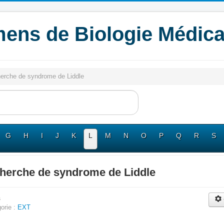
ens de Biologie Médica
erche de syndrome de Liddle
G
H
I
J
K
L
M
N
O
P
Q
R
S
herche de syndrome de Liddle
s
orie :
EXT