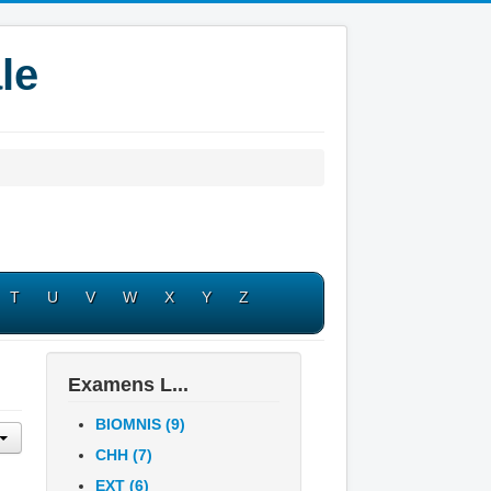
le
T
U
V
W
X
Y
Z
Examens L...
BIOMNIS (9)
CHH (7)
EXT (6)