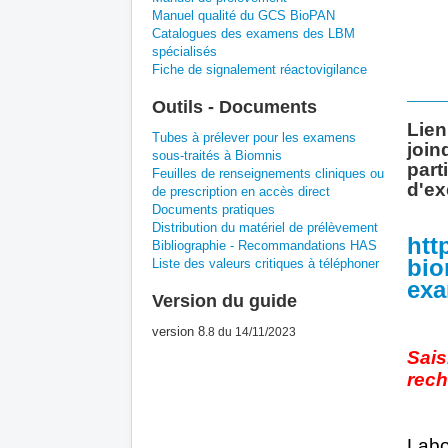
Manuel qualité du GCS BioPAN
Catalogues des examens des LBM
spécialisés
Fiche de signalement réactovigilance
Outils - Documents
Lien
Tubes à prélever pour les examens
join
sous-traités à Biomnis
part
Feuilles de renseignements cliniques ou
d'ex
de prescription en accès direct
Documents pratiques
Distribution du matériel de prélèvement
htt
Bibliographie - Recommandations HAS
bio
Liste des valeurs critiques à téléphoner
ex
Version du guide
version 8
.8
du 14/11/2023
Sais
rech
Labo