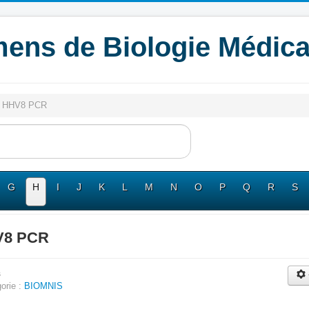
ens de Biologie Médica
HHV8 PCR
G
H
I
J
K
L
M
N
O
P
Q
R
S
V8 PCR
s
orie :
BIOMNIS