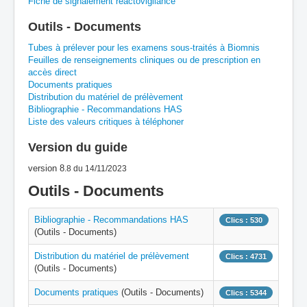
Fiche de signalement réactovigilance
A
B
C
D
E
F
G
Outils - Documents
H
I
J
K
L
M
N
O
P
Tubes à prélever pour les examens sous-traités à Biomnis
Feuilles de renseignements cliniques ou de prescription en
accès direct
Q
R
S
T
U
V
W
X
Y
Documents pratiques
Distribution du matériel de prélèvement
Z
Bibliographie - Recommandations HAS
Liste des valeurs critiques à téléphoner
Version du guide
version 8
.8
du 14/11/2023
Outils - Documents
Bibliographie - Recommandations HAS
Clics : 530
(Outils - Documents)
Distribution du matériel de prélèvement
Clics : 4731
(Outils - Documents)
Documents pratiques
(Outils - Documents)
Clics : 5344