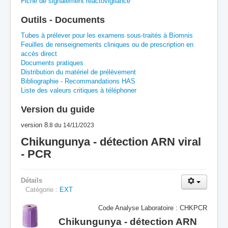
Fiche de signalement réactovigilance
A
B
C
D
E
F
G
Outils - Documents
H
I
J
K
L
M
N
O
P
Tubes à prélever pour les examens sous-traités à Biomnis
Feuilles de renseignements cliniques ou de prescription en
accès direct
Q
R
S
T
U
V
W
X
Y
Documents pratiques
Distribution du matériel de prélèvement
Z
Bibliographie - Recommandations HAS
Liste des valeurs critiques à téléphoner
Version du guide
version 8
.8
du 14/11/2023
Chikungunya - détection ARN viral
- PCR
Détails
Catégorie :
EXT
Code Analyse Laboratoire : CHKPCR
Chikungunya - détection ARN