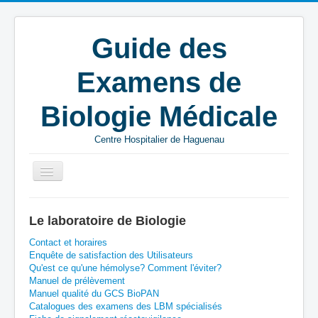
Guide des
Examens de
Biologie Médicale
Centre Hospitalier de Haguenau
Vous êtes ici :
Accueil
C
EXT
Le laboratoire de Biologie
Chikungunya - détection ARN viral - PCR
Contact et horaires
Enquête de satisfaction des Utilisateurs
Qu'est ce qu'une hémolyse? Comment l'éviter?
Manuel de prélèvement
Manuel qualité du GCS BioPAN
Catalogues des examens des LBM spécialisés