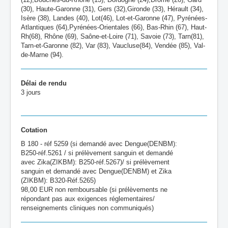
(30), Haute-Garonne (31), Gers (32),Gironde (33), Hérault (34),
Isère (38), Landes (40), Lot(46), Lot-et-Garonne (47), Pyrénées-
Atlantiques (64),Pyrénées-Orientales (66), Bas-Rhin (67), Haut-
Rh(68), Rhône (69), Saône-et-Loire (71), Savoie (73), Tarn(81),
Tarn-et-Garonne (82), Var (83), Vaucluse(84), Vendée (85), Val-
de-Marne (94).
Délai de rendu
3 jours
Cotation
B 180 - réf 5259 (si demandé avec Dengue(DENBM):
B250-réf.5261 / si prélèvement sanguin et demandé
avec Zika(ZIKBM): B250-réf.5267)/ si prélèvement
sanguin et demandé avec Dengue(DENBM) et Zika
(ZIKBM): B320-Réf.5265)
98,00 EUR non remboursable (si prélèvements ne
répondant pas aux exigences réglementaires/
renseignements cliniques non communiqués)