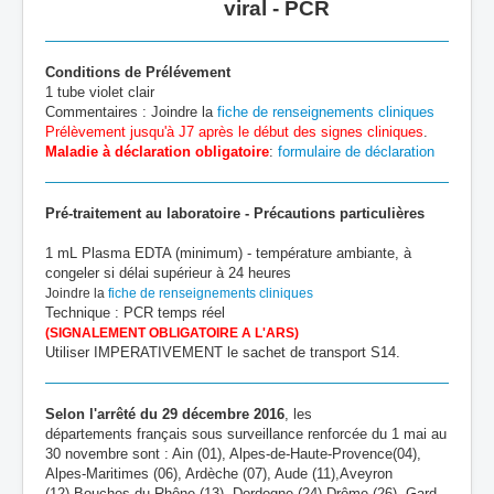
viral - PCR
Conditions de Prélévement
1 tube violet clair
Commentaires : Joindre la
fiche de renseignements cliniques
Prélèvement jusqu'à J7 après le début des signes cliniques
.
Maladie à déclaration obligatoire
:
formulaire de déclaration
Pré-traitement au laboratoire - Précautions particulières
1 mL Plasma EDTA (minimum) - température ambiante, à
congeler si délai supérieur à 24 heures
Joindre la
fiche de renseignements cliniques
Technique : PCR temps réel
(SIGNALEMENT OBLIGATOIRE A L'ARS)
Utiliser IMPERATIVEMENT le sachet de transport S14.
Selon l'arrêté du 29 décembre 2016
, les
départements français sous surveillance renforcée du 1 mai au
30 novembre sont : Ain (01), Alpes-de-Haute-Provence(04),
Alpes-Maritimes (06), Ardèche (07), Aude (11),Aveyron
(12),Bouches-du-Rhône (13), Dordogne (24),Drôme (26), Gard