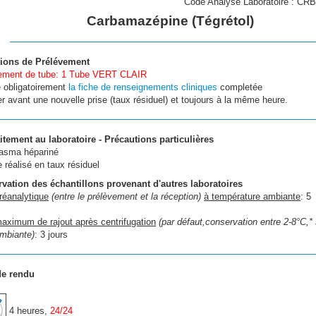
Code Analyse Laboratoire : C
Carbamazépine (Tégrétol)
ions de Prélévement
ment de tube: 1 Tube VERT CLAIR
 obligatoirement
la fiche de renseignements cliniques
completée
r avant une nouvelle prise (taux résiduel) et toujours à la même heure.
aitement au laboratoire - Précautions particulières
lasma hépariné
 réalisé en taux résiduel
vation des échantillons provenant d'autres laboratoires
réanalytique
(entre le prélèvement et la réception)
à température ambiante
: 5
maximum de rajout après centrifugation
(par défaut,conservation entre 2-8°C,* 
mbiante)
: 3 jours
de rendu
4 heures,
24/24