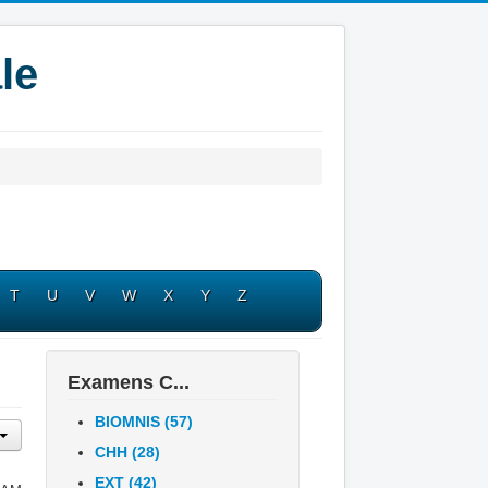
le
T
U
V
W
X
Y
Z
Examens C...
BIOMNIS (57)
CHH (28)
EXT (42)