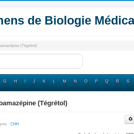
ens de Biologie Médica
amazépine (Tégrétol)
G
H
I
J
K
L
M
N
O
P
Q
R
S
bamazépine (Tégrétol)
s
orie :
CHH