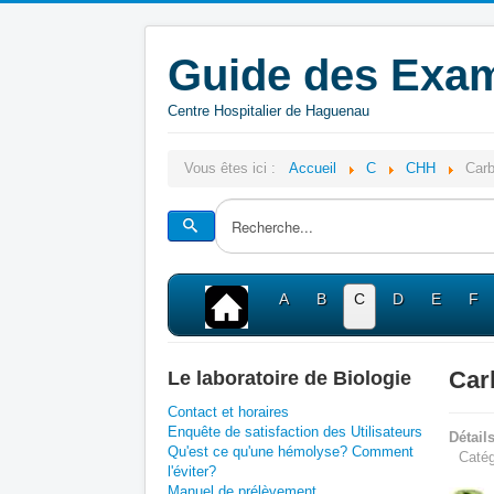
Guide des Exam
Centre Hospitalier de Haguenau
Vous êtes ici :
Accueil
C
CHH
Carb
A
B
C
D
E
F
Car
Le laboratoire de Biologie
Contact et horaires
Enquête de satisfaction des Utilisateurs
Détail
Qu'est ce qu'une hémolyse? Comment
Catég
l'éviter?
Manuel de prélèvement