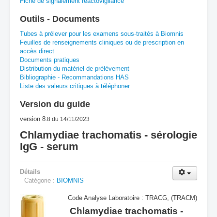
Fiche de signalement réactovigilance
A
B
C
D
E
F
G
Outils - Documents
H
I
J
K
L
M
N
O
P
Tubes à prélever pour les examens sous-traités à Biomnis
Feuilles de renseignements cliniques ou de prescription en
accès direct
Q
R
S
T
U
V
W
X
Y
Documents pratiques
Distribution du matériel de prélèvement
Z
Bibliographie - Recommandations HAS
Liste des valeurs critiques à téléphoner
Version du guide
version 8
.8
du 14/11/2023
Chlamydiae trachomatis - sérologie
IgG - serum
Détails
Catégorie :
BIOMNIS
Code Analyse Laboratoire : TRACG, (TRACM)
Chlamydiae trachomatis -