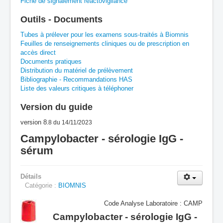
Fiche de signalement réactovigilance
A
B
C
D
E
F
G
Outils - Documents
H
I
J
K
L
M
N
O
P
Tubes à prélever pour les examens sous-traités à Biomnis
Feuilles de renseignements cliniques ou de prescription en
accès direct
Q
R
S
T
U
V
W
X
Y
Documents pratiques
Distribution du matériel de prélèvement
Z
Bibliographie - Recommandations HAS
Liste des valeurs critiques à téléphoner
Version du guide
version 8
.8
du 14/11/2023
Campylobacter - sérologie IgG -
sérum
Détails
Catégorie :
BIOMNIS
Code Analyse Laboratoire : CAMP
Campylobacter - sérologie IgG -