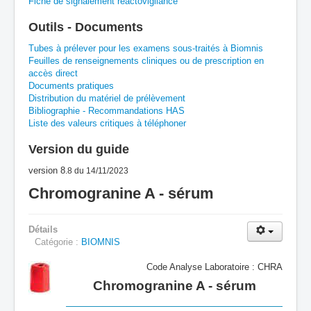
Fiche de signalement réactovigilance
A
B
C
D
E
F
G
Outils - Documents
H
I
J
K
L
M
N
O
P
Tubes à prélever pour les examens sous-traités à Biomnis
Feuilles de renseignements cliniques ou de prescription en
accès direct
Q
R
S
T
U
V
W
X
Y
Documents pratiques
Distribution du matériel de prélèvement
Z
Bibliographie - Recommandations HAS
Liste des valeurs critiques à téléphoner
Version du guide
version 8
.8
du 14/11/2023
Chromogranine A - sérum
Détails
Catégorie :
BIOMNIS
Code Analyse Laboratoire : CHRA
Chromogranine A - sérum