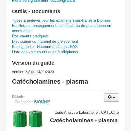
Fiche de signalement réactovigilance
A
B
C
D
E
F
G
Outils - Documents
H
I
J
K
L
M
N
O
P
Tubes à prélever pour les examens sous-traités à Biomnis
Feuilles de renseignements cliniques ou de prescription en
accès direct
Q
R
S
T
U
V
W
X
Y
Documents pratiques
Distribution du matériel de prélèvement
Z
Bibliographie - Recommandations HAS
Liste des valeurs critiques à téléphoner
Version du guide
version 8
.8
du 14/11/2023
Catécholamines - plasma
Détails
Catégorie :
BIOMNIS
Code Analyse Laboratoire : CATECHS
Catécholamines - plasma